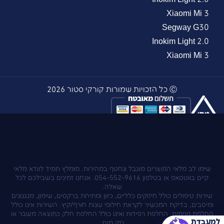
Xiaomi Mi 3
Segway G30
Inokim Light 2.0
Xiaomi Mi 3
Ⓒ כל הזכויות שמורות קורקי סטור 2026
עיצוב ובניית אתר - TomerArt
שימו לב מלאי המוצרים מוגבל ונחטף במהירות. מומלץ תמיד לוודא מלאי
קיים בווטסאפ או בטלפון 054-552-9616. אנחנו זמינים בשבילכם לכל
שאלה.
שירות טיפולים כולל חיזוקים כלליים, כיוון ומתיחת ברקסים, שימון, מנגנונים
ומיסבים, בדיקת המכשיר לקראת חילופי עונות חורף/קיץ. השירות אינו כולל
החלפת פנימית, החלפת רפידות ואינו כולל החלפת חלק כתוצאה משבר או
למעבדת
נזק מים.